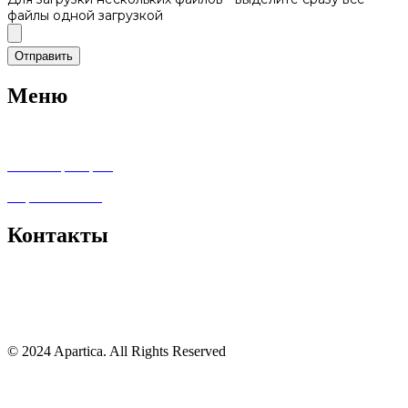
файлы одной загрузкой
Отправить
Меню
Забронировать
Стать партнером
Обратная связь
Контакты
+7 (812) 702 80 08
+7 (995) 230-57-71
Apa_reserv@mail.ru
© 2024 Apartica. All Rights Reserved